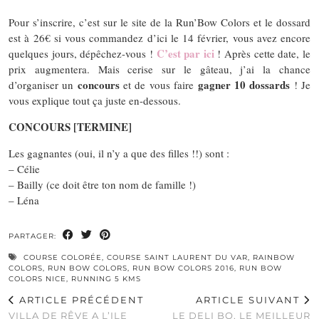
Pour s’inscrire, c’est sur le site de la Run’Bow Colors et le dossard
est à 26€ si vous commandez d’ici le 14 février, vous avez encore
C’est par ici
quelques jours, dépêchez-vous !
! Après cette date, le
prix augmentera. Mais cerise sur le gâteau, j’ai la chance
concours
gagner 10 dossards
d’organiser un
et de vous faire
! Je
vous explique tout ça juste en-dessous.
CONCOURS [TERMINE]
Les gagnantes (oui, il n’y a que des filles !!) sont :
– Célie
– Bailly (ce doit être ton nom de famille !)
– Léna
PARTAGER:
COURSE COLORÉE
,
COURSE SAINT LAURENT DU VAR
,
RAINBOW
COLORS
,
RUN BOW COLORS
,
RUN BOW COLORS 2016
,
RUN BOW
COLORS NICE
,
RUNNING 5 KMS
ARTICLE PRÉCÉDENT
ARTICLE SUIVANT
VILLA DE RÊVE A L’ILE
LE DELI BO, LE MEILLEUR