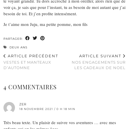
te voyant grandir. Tu dors accroché à mon oreiller, alors rien que de
voir ça, je sais que pour l’instant, tu as besoin de moi autant que j’ai
besoin de toi. Et j’en profite intensément.
Je t’aime mon Juju, ma petite pomme, mon fils
PARTAGER:
DEUX ANS
ARTICLE PRÉCÉDENT
ARTICLE SUIVANT
VESTES ET MANTEAUX
NOS ENGAGEMENTS SUR
D’AUTOMNE
LES CADEAUX DE NOEL
4 COMMENTAIRES
ZER
18 NOVEMBRE 2021 / 0 H 18 MIN
Très beau texte. Un plaisir de suivre vos aventures … avec mes
enfants qui on les mêmes âges