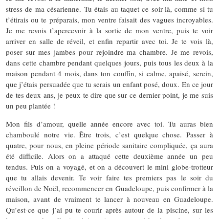
stress de ma césarienne. Tu étais au taquet ce soir-là, comme si tu
t’étirais ou te préparais, mon ventre faisait des vagues incroyables.
Je me revois t’apercevoir à la sortie de mon ventre, puis te voir
arriver en salle de réveil, et enfin repartir avec toi. Je te vois là,
poser sur mes jambes pour rejoindre ma chambre. Je me revois,
dans cette chambre pendant quelques jours, puis tous les deux à la
maison pendant 4 mois, dans ton couffin, si calme, apaisé, serein,
que j’étais persuadée que tu serais un enfant posé, doux. En ce jour
de tes deux ans, je peux te dire que sur ce dernier point, je me suis
un peu plantée !
Mon fils d’amour, quelle année encore avec toi. Tu auras bien
chamboulé notre vie. Être trois, c’est quelque chose. Passer à
quatre, pour nous, en pleine période sanitaire compliquée, ça aura
été difficile. Alors on a attaqué cette deuxième année un peu
tendus. Puis on a voyagé, et on a découvert le mini globe-trotteur
que tu allais devenir. Te voir faire tes premiers pas le soir du
réveillon de Noël, recommencer en Guadeloupe, puis confirmer à la
maison, avant de vraiment te lancer à nouveau en Guadeloupe.
Qu’est-ce que j’ai pu te courir après autour de la piscine, sur les