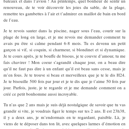
bateaux et dans l’avion ! Au printemps, quel bonheur de sentir un
renouveau, de te voir découvrir les joies du sable, de la plage,
remettre tes gambettes à l’air et t’admirer en maillot de bain en bord
de l’eau.
Je te revois sauter dans la piscine, nager sous l’eau, courir sur la
plage de long en large, et je me revois me demander comment tu
avais pu être si calme pendant 6-8 mois. Tu es devenu un petit
garçon si vif, si coquin, si charmeur, si blondinet et si dynamique.
Je te cours après, je te bouffe de bisous, je te couvre d’amour, tu me
fais chavirer ! Mon coeur s’agrandit chaque jour, on a beau dire
qu’il ne faut pas dire à un enfant qu’il est beau sans cesse, mais je
m’en fous. Je te trouve si beau et merveilleux que je te le dis H24.
Je te bisouille 500 fois par jour et je te dis que je t’aime 50 fois par
jour. Parfois, juste, je te regarde et je me demande comment on a
créé ce petit bonhomme aussi incroyable.
Tu n’as que 2 ans mais je suis déjà nostalgique de savoir que tu vas
grandir si vite, je voudrais figer le temps sur tes 2 ans. Il est 23h38,
il y a deux ans, je m’endormais en te regardant, paisible. Là, je
viens de te déposer dans ton lit, avec quelques larmes d’émotion en