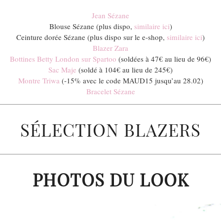
Jean Sézane
Blouse Sézane (plus dispo,
similaire ici
)
Ceinture dorée Sézane (plus dispo sur le e-shop,
similaire ici
)
Blazer Zara
Bottines Betty London sur Spartoo
(soldées à 47€ au lieu de 96€)
Sac Maje
(soldé à 104€ au lieu de 245€)
Montre Triwa
(-15% avec le code MAUD15 jusqu’au 28.02)
Bracelet Sézane
SÉLECTION BLAZERS
PHOTOS DU LOOK