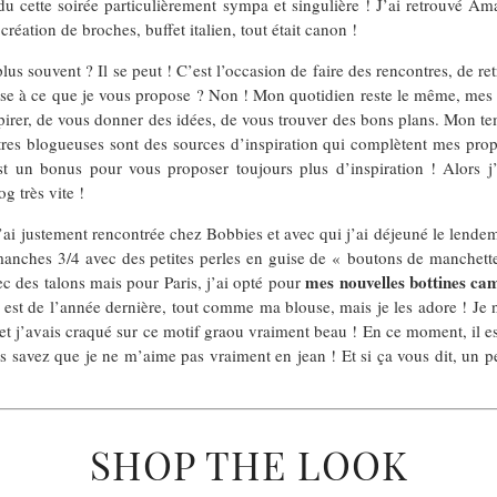
du cette soirée particulièrement sympa et singulière ! J’ai retrouvé Am
 création de broches, buffet italien, tout était canon !
plus souvent ? Il se peut ! C’est l’occasion de faire des rencontres, de 
ose à ce que je vous propose ? Non ! Mon quotidien reste le même, mes 
rer, de vous donner des idées, de vous trouver des bons plans. Mon temps,
tres blogueuses sont des sources d’inspiration qui complètent mes prop
st un bonus pour vous proposer toujours plus d’inspiration ! Alors 
g très vite !
i justement rencontrée chez Bobbies et avec qui j’ai déjeuné le lendema
anches 3/4 avec des petites perles en guise de « boutons de manchette 
mes nouvelles bottines ca
ec des talons mais pour Paris, j’ai opté pour
est de l’année dernière, tout comme ma blouse, mais je les adore ! Je
idéal et j’avais craqué sur ce motif graou vraiment beau ! En ce moment, il
s savez que je ne m’aime pas vraiment en jean ! Et si ça vous dit, un pet
SHOP THE LOOK