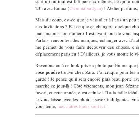
start-up où tout est fait par eux-mêmes, ce qui a ren
23h avec Emma (
@emmabardyan
) ! Atelier parfums,
Mais du coup, est-ce que je vais aller à Paris un peu 
aux invitations ? Est-ce que ça changera quelque ch
mais ma mission numéro 1 est avant tout de vous inspi
Parfois, rencontrer des marques, échanger avec d’au
me permet de vous faire découvrir des choses, c’e
déplacement parisien ! D’ailleurs, je vous monte le vlo
Revenons-en à ce look pris en photo par Emma que j’a
rose poudré
trouvé chez Zara. J’ai craqué pour les m
gardé ! Je pense qu’il sera encore plus beau porté av
marché ce jour-là ! Côté vêtements, mon jean Sézane 
favori, et cette année, c’est celui-ci. Il a la taille 
je vous laisse avec les photos, soyez indulgentes, vou
vous tente,
mes autres looks sont ici
!