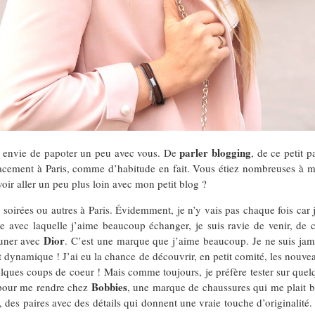
parler blogging
is envie de papoter un peu avec vous. De
, de ce petit 
ement à Paris, comme d’habitude en fait. Vous étiez nombreuses à me d
oir aller un peu plus loin avec mon petit blog ?
 soirées ou autres à Paris. Évidemment, je n’y vais pas chaque fois car j
vec laquelle j’aime beaucoup échanger, je suis ravie de venir, de cr
Dior
euner avec
. C’est une marque que j’aime beaucoup. Je ne suis jamai
 dynamique ! J’ai eu la chance de découvrir, en petit comité, les nouve
elques coups de coeur ! Mais comme toujours, je préfère tester sur quel
Bobbies
t pour me rendre chez
, une marque de chaussures qui me plait 
 des paires avec des détails qui donnent une vraie touche d’originalité. 