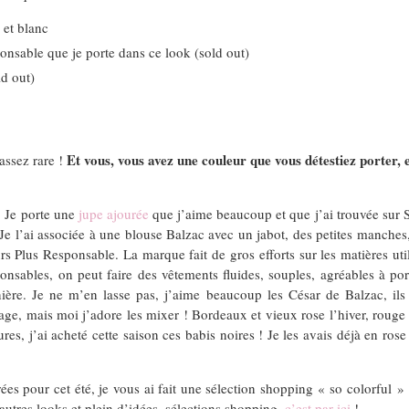
 et blanc
onsable que je porte dans ce look (sold out)
ld out)
Et vous, vous avez une couleur que vous détestiez porter, 
assez rare !
! Je porte une
jupe ajourée
que j’aime beaucoup et que j’ai trouvée sur Sp
Je l’ai associée à une blouse Balzac avec un jabot, des petites manches,
ours Plus Responsable. La marque fait de gros efforts sur les matières u
nsables, on peut faire des vêtements fluides, souples, agréables à porte
rnière. Je ne m’en lasse pas, j’aime beaucoup les César de Balzac, ils
e, mais moi j’adore les mixer ! Bordeaux et vieux rose l’hiver, rouge et 
s, j’ai acheté cette saison ces babis noires ! Je les avais déjà en rose c
rées pour cet été, je vous ai fait une sélection shopping « so colorful »
autres looks et plein d’idées, sélections shopping,
c’est par ici
!