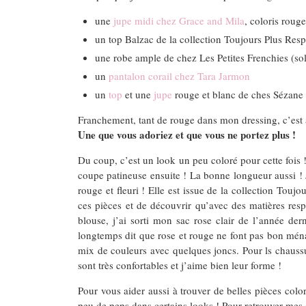
une
jupe midi chez Grace and Mila
, coloris rouge
un top Balzac de la collection Toujours Plus Resp
une robe ample de chez Les Petites Frenchies (so
un
pantalon corail chez Tara Jarmon
un
top
et une
jupe
rouge et blanc de ches Sézane
Franchement, tant de rouge dans mon dressing, c’est 
Une que vous adoriez et que vous ne portez plus !
Du coup, c’est un look un peu coloré pour cette fois 
coupe patineuse ensuite ! La bonne longueur aussi ! 
rouge et fleuri ! Elle est issue de la collection Touj
ces pièces et de découvrir qu’avec des matières respo
blouse, j’ai sorti mon sac rose clair de l’année de
longtemps dit que rose et rouge ne font pas bon ménag
mix de couleurs avec quelques joncs. Pour ls chaussure
sont très confortables et j’aime bien leur forme !
Pour vous aider aussi à trouver de belles pièces colo
peu de peps dans certains looks ! Pour retrouver mes 