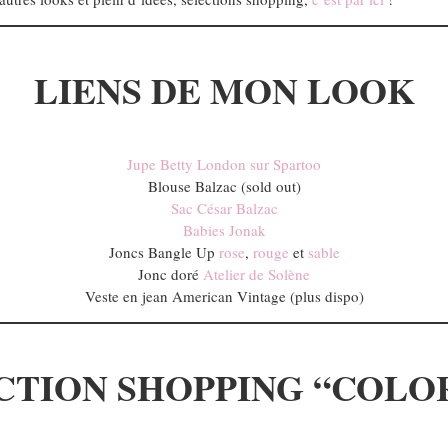
LIENS DE MON LOOK
Jupe Betty London sur Spartoo
Blouse Balzac (sold out)
Sac César Balzac
Babies Jonak
Joncs Bangle Up
rose
,
rouge
et
sable
Jonc doré
Atelier de Solène
Veste en jean American Vintage (plus dispo)
CTION SHOPPING “COLO