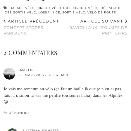
BALADE VÉLO
,
CIRCUIT VÉLO
,
IDÉE CIRCUIT VÉLO
,
IDÉE SORTIE
,
IDÉE SORTIE VÉLO
,
LOISIR
,
NICE
,
SORTIE VÉLO
,
VÉLO DE ROUTE
ARTICLE PRÉCÉDENT
ARTICLE SUIVANT
CONCEPT-STORES
RAVIOLI AUX LEGUMES DE
PARISIENS
PRINTEMPS
2 COMMENTAIRES
AMÉLIE
25 MARS 2016 / 14 H 41 MIN
Je vais me remettre au vélo (ça fait un baille là que je n’en ai pas
fais …), sinon tu vas me perdre (ou semer haha) dans les Alpilles
😉
RÉPONDRE
JUSTEMAUDINETTE