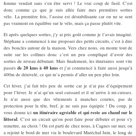
femme vendait sans s’en être servi ! Le vrai coup de fusil. C’est
donc comme ça que je suis allée faire mes premières sorties
vélo. La première fois, l’assise est déstabilisante car on ne se sent
pas vraiment en équilibre sur le vélo, mais ça passe plutôt vite.
Et après quelques sorties, j’y ai pris goût comme je l’avais imaginé.
Stéphane a commencé à me proposer des petits circuits, c’est à dire
des boucles autour de la maison. Vers chez nous, on monte tout de
suite sur les collines donc c’est un peu compliqué d’avoir des
sorties de niveau débutant. Mais finalement, les itinéraires sont vite
de 20 kms à 40 kms
passés
et j’ai commencé à faire aussi jusqu’à
400m de dénivelé, ce qui m’a permis d’aller un peu plus loin.
Cet hiver, j’ai fait très peu de sortie car je n’ai pas d’équipement
pour l’hiver. Je n’ai qu’un seul cuissard et il m’arrive à mi-cuisses.
Je n’ai aussi que des vêtements à manches courtes, pas de
protection pour la tête, bref, je ne suis pas équipée ! Du coup, je
un itinéraire agréable et qui reste au chaud sur le
vous donne ici
littoral
. C’est un circuit qu’on peut faire pour débuter et pour s’y
remettre, au choix ! On est parti de chez nous, à Cagnes sur mer, on
a rejoint le bord de mer via le boulevard Maréchal Juin, le long de