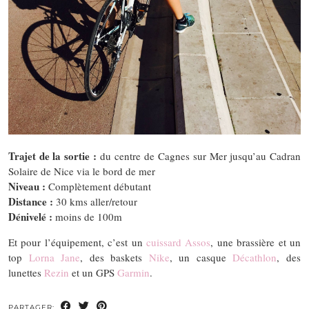
Trajet de la sortie :
du centre de Cagnes sur Mer jusqu’au Cadran
Solaire de Nice via le bord de mer
Niveau :
Complètement débutant
Distance :
30 kms aller/retour
Dénivelé :
moins de 100m
Et pour l’équipement, c’est un
cuissard Assos
, une brassière et un
top
Lorna Jane
, des baskets
Nike
, un casque
Décathlon
, des
lunettes
Rezin
et un GPS
Garmin
.
PARTAGER: