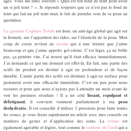
âges. Vous me dîtes souvent « Quel est ton fond de teint pour avoir
un si joli teint ? ». Je réponds toujours que ce n’est pas le fond de
teint qui fait un joli teint mais le fait de prendre soin de sa peau au
quotidien.
La gamme Capture Totale
est donc un anti-âge global qui agit sur
la fermeté, sur l’apparition des rides, sur l’élasticité de la peau. Mon
sérum
coup de coeur revient au
qui a une texture que j’aime
beaucoup et que j’aime appeler gel-crème. C’est léger, ça ne brille
pas, ça pénètre vite. J’ai trouvé qu’il était efficace immédiatement.
J’ai demandé ce qui me donnait cet effet-là. En fait, une partie des
actifs du produit est déstiné à agir en profondeur et de façon
durable. L’autre partie des actifs est déstinée à agir en surface pour
justement avoir une efficacité immédiate. C’est un peu pour nous
rassurer et pour que nous n’ayions pas à attendre un mois avant de
lissant, repulpant et
voir les premiers résultats ! Il a un côté
défatiguant
peau
, il convient vraiment parfaitement à ma
deshydratée
. Il est conseillé d’utiliser 2 pressions pour faire toutes
les zones, je vous ferais rapidement un article avec mes conseils en
crème
matières de gestes et d’application des soins. La
est
contour de l’oeil
également agréable et légère, tout comme le
qui a