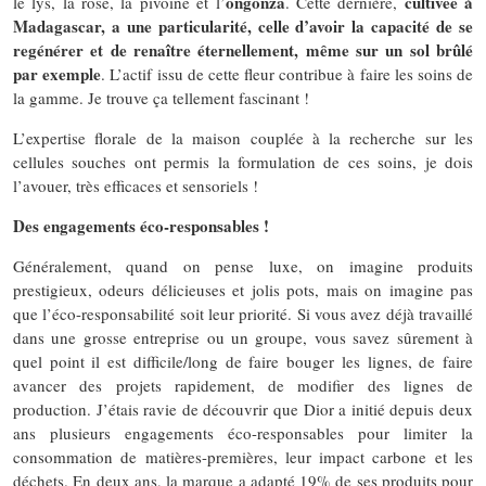
ongonza
cultivée à
le lys, la rose, la pivoine et l’
. Cette dernière,
Madagascar, a une particularité, celle d’avoir la capacité de se
regénérer et de renaître éternellement, même sur un sol brûlé
par exemple
. L’actif issu de cette fleur contribue à faire les soins de
la gamme. Je trouve ça tellement fascinant !
L’expertise florale de la maison couplée à la recherche sur les
cellules souches ont permis la formulation de ces soins, je dois
l’avouer, très efficaces et sensoriels !
Des engagements éco-responsables !
Généralement, quand on pense luxe, on imagine produits
prestigieux, odeurs délicieuses et jolis pots, mais on imagine pas
que l’éco-responsabilité soit leur priorité. Si vous avez déjà travaillé
dans une grosse entreprise ou un groupe, vous savez sûrement à
quel point il est difficile/long de faire bouger les lignes, de faire
avancer des projets rapidement, de modifier des lignes de
production. J’étais ravie de découvrir que Dior a initié depuis deux
ans plusieurs engagements éco-responsables pour limiter la
consommation de matières-premières, leur impact carbone et les
déchets. En deux ans, la marque a adapté 19% de ses produits pour