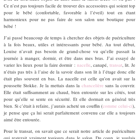
Ce n’est pas toujours facile de trouver des accessoires qui soient top
pour le bébé (confortable, favorable à l’éveil) tout en étant
harmonieux pour ne pas faire de son salon une boutique pour
bébé !
J’ai passé beaucoup de temps à chercher des objets de puériculture
à la fois beaux, utiles et intéressants pour bébé. Au tout début,
Louise n’avait pas besoin de grand-chose vu qu’elle passait la
journée à manger, dormir, et être dans mes bras. J’ai essayé de
varier les lieux pour la faire dormir :
nacelle
, canapé,
transat
, lit. Je
n’étais pas très à l’aise de la savoir dans son lit à l’étage donc elle
était plus souvent en bas. La nacelle est celle qu’on avait sur la
poussette Stokke. Je la mettais dans la
chancelière
sans la couvrir.
Elle était suffisamment au chaud, bien entourée sur les côtés, tout
pour qu’elle se sente en sécurité. Et elle dormait en général très
bien. Si c’était à refaire, j’aurais acheté un couffin (
comme celui-ci
),
je pense que ça lui serait parfaitement convenu car elle a toujours
aimé être entourée.
Pour le transat, on savait que ce serait notre article de puériculture
qui resterait vraiment toujours dans le salon. Du coup, je voulais