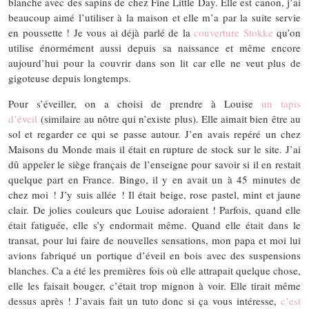
blanche avec des sapins de chez Fine Little Day. Elle est canon, j’ai
beaucoup aimé l’utiliser à la maison et elle m’a par la suite servie
en poussette ! Je vous ai déjà parlé de la
couverture Stokke
qu’on
utilise énormément aussi depuis sa naissance et même encore
aujourd’hui pour la couvrir dans son lit car elle ne veut plus de
gigoteuse depuis longtemps.
Pour s’éveiller, on a choisi de prendre à Louise
un tapis
d’éveil
(similaire au nôtre qui n’existe plus). Elle aimait bien être au
sol et regarder ce qui se passe autour. J’en avais repéré un chez
Maisons du Monde mais il était en rupture de stock sur le site. J’ai
dû appeler le siège français de l’enseigne pour savoir si il en restait
quelque part en France. Bingo, il y en avait un à 45 minutes de
chez moi ! J’y suis allée ! Il était beige, rose pastel, mint et jaune
clair. De jolies couleurs que Louise adoraient ! Parfois, quand elle
était fatiguée, elle s’y endormait même. Quand elle était dans le
transat, pour lui faire de nouvelles sensations, mon papa et moi lui
avions fabriqué un portique d’éveil en bois avec des suspensions
blanches. Ca a été les premières fois où elle attrapait quelque chose,
elle les faisait bouger, c’était trop mignon à voir. Elle tirait même
dessus après ! J’avais fait un tuto donc si ça vous intéresse,
c’est