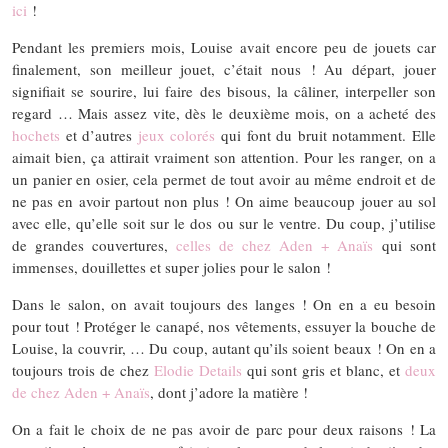
ici
!
Pendant les premiers mois, Louise avait encore peu de jouets car
finalement, son meilleur jouet, c’était nous ! Au départ, jouer
signifiait se sourire, lui faire des bisous, la câliner, interpeller son
regard … Mais assez vite, dès le deuxième mois, on a acheté des
hochets
et d’autres
jeux colorés
qui font du bruit notamment. Elle
aimait bien, ça attirait vraiment son attention. Pour les ranger, on a
un panier en osier, cela permet de tout avoir au même endroit et de
ne pas en avoir partout non plus ! On aime beaucoup jouer au sol
avec elle, qu’elle soit sur le dos ou sur le ventre. Du coup, j’utilise
de grandes couvertures,
celles de chez Aden + Anaïs
qui sont
immenses, douillettes et super jolies pour le salon !
Dans le salon, on avait toujours des langes ! On en a eu besoin
pour tout ! Protéger le canapé, nos vêtements, essuyer la bouche de
Louise, la couvrir, … Du coup, autant qu’ils soient beaux ! On en a
toujours trois de chez
Elodie Details
qui sont gris et blanc, et
deux
de chez Aden + Anaïs
, dont j’adore la matière !
On a fait le choix de ne pas avoir de parc pour deux raisons ! La