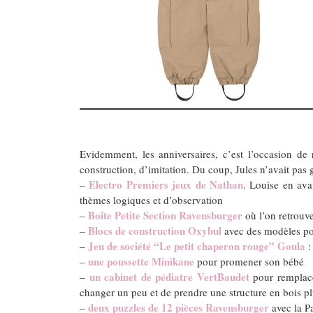
Evidemment, les anniversaires, c’est l’occasion de 
construction, d’imitation. Du coup, Jules n’avait pas 
Electro Premiers jeux de Nathan
–
. Louise en avai
thèmes logiques et d’observation
Boîte Petite Section Ravensburger
–
où l’on retrouv
Blocs de construction Oxybul
–
avec des modèles pou
Jeu de société “Le petit chaperon rouge” Goula
–
:
une poussette Minikane
–
pour promener son bébé
un cabinet de pédiatre VertBaudet
–
pour remplacer
changer un peu et de prendre une structure en bois pl
deux puzzles de 12 pièces Ravensburger
–
avec la Pa