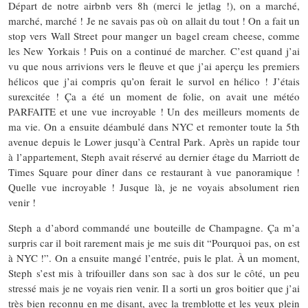
Départ de notre airbnb vers 8h (merci le jetlag !), on a marché,
marché, marché ! Je ne savais pas où on allait du tout ! On a fait un
stop vers Wall Street pour manger un bagel cream cheese, comme
les New Yorkais ! Puis on a continué de marcher. C’est quand j’ai
vu que nous arrivions vers le fleuve et que j’ai aperçu les premiers
hélicos que j’ai compris qu’on ferait le survol en hélico ! J’étais
surexcitée ! Ça a été un moment de folie, on avait une météo
PARFAITE et une vue incroyable ! Un des meilleurs moments de
ma vie. On a ensuite déambulé dans NYC et remonter toute la 5th
avenue depuis le Lower jusqu’à Central Park. Après un rapide tour
à l’appartement, Steph avait réservé au dernier étage du Marriott de
Times Square pour dîner dans ce restaurant à vue panoramique !
Quelle vue incroyable ! Jusque là, je ne voyais absolument rien
venir !
Steph a d’abord commandé une bouteille de Champagne. Ça m’a
surpris car il boit rarement mais je me suis dit “Pourquoi pas, on est
à NYC !”. On a ensuite mangé l’entrée, puis le plat. À un moment,
Steph s’est mis à trifouiller dans son sac à dos sur le côté, un peu
stressé mais je ne voyais rien venir. Il a sorti un gros boitier que j’ai
très bien reconnu en me disant, avec la tremblotte et les yeux plein