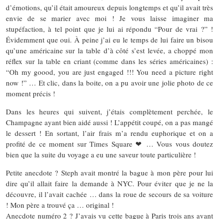
d’émotions, qu’il était amoureux depuis longtemps et qu’il avait très
envie de se marier avec moi ! Je vous laisse imaginer ma
stupéfaction, à tel point que je lui ai répondu “Pour de vrai ?” !
Évidemment que oui. À peine j’ai eu le temps de lui faire un bisou
qu’une américaine sur la table d’à côté s’est levée, a choppé mon
réflex sur la table en criant (comme dans les séries américaines) :
“Oh my goood, you are just engaged !!! You need a picture right
now !” … Et clic, dans la boite, on a pu avoir une jolie photo de ce
moment précis !
Dans les heures qui suivent, j’étais complètement perchée, le
Champagne ayant bien aidé aussi ! L’appétit coupé, on a pas mangé
le dessert ! En sortant, l’air frais m’a rendu euphorique et on a
profité de ce moment sur Times Square ❤ … Vous vous doutez
bien que la suite du voyage a eu une saveur toute particulière !
Petite anecdote ? Steph avait montré la bague à mon père pour lui
dire qu’il allait faire la demande à NYC. Pour éviter que je ne la
découvre, il l’avait cachée … dans la roue de secours de sa voiture
! Mon père a trouvé ça … original !
Anecdote numéro 2 ? J’avais vu cette bague à Paris trois ans avant