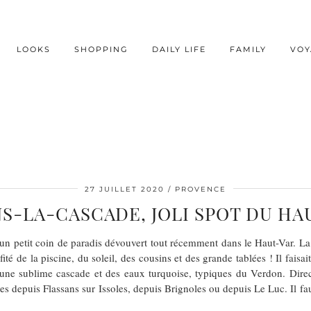
LOOKS
SHOPPING
DAILY LIFE
FAMILY
VOY
27 JUILLET 2020
PROVENCE
NS-LA-CASCADE, JOLI SPOT DU HA
r un petit coin de paradis dévouvert tout récemment dans le Haut-Var. La
fité de la piscine, du soleil, des cousins et des grande tablées ! Il fai
 une sublime cascade et des eaux turquoise, typiques du Verdon. Dire
es depuis Flassans sur Issoles, depuis Brignoles ou depuis Le Luc. Il f