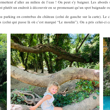
permettent d’aller au milieu de l’eau ! On peut s’y baigner. Les abord
’est plutôt un endroit à découvrir en se promenant qu’un spot baignade ou
u parking en contrebas du château (celui de gauche sur la carte). Le 
s (celui qui passe là où c’est marqué “Le moulin”). On a pris celui-ci ca