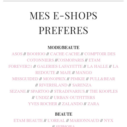
MES E-SHOPS
PREFERES
MODE/BEAUTE
ASOS
//
BOOHOO
//
CACHE CACHE
//
COMPTOIR DES
COTONNIERS
//
COSMOPARIS
//
ETAM
FOREVER21
//
GALERIES LAFAYETTE
//
LA HALLE
//
LA
REDOUTE
//
MAJE
//
MANGO
MISSGUIDED
//
MONOPRIX
//
PIMKIE
//
PULL&BEAR
//
RIVERISLAND
//
SARENZA
SEZANE
//
SPARTOO
//
STRADIVARIUS
//
THE KOOPLES
//
UNDIZ
//
URBAN OUTFITTERS
YVES ROCHER
//
ZALANDO
//
ZARA
BEAUTE
ETAM BEAUTE
//
L’OREAL
//
MARIONNAUD
//
NYX
//
SEPHORA