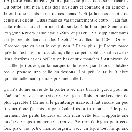
LA petite robe noire !
Qui n’a pas cette pièce dans son placard ?
Ou plutôt. Qui n’en a pas déjà plusieurs et continue d’en acheter ?
Je crois que je fais partie de ces nanas-là. Et je fais aussi partie de
celles qui disent “Ouais mais ça valait carrément le coup !”. En fait,
cette robe est aussi un achat de soldes à la boutique Suncoo de
Polygone Riviera ! Elle était à -50% et j’ai eu 15% supplémentaires
car je prenais deux articles ! Soit 51€ au lieu de 120€ ! On est
d’accord que ça vaut le coup, non ? Et en plus, je l’adore parce
qu’elle n’est pas trop classique, elle a ce petit côté casual avec des
liens derrières et des oeillets en bas et aux manches ! Au niveau de
la taille, je trouve que la marque taille assez grand donc n’hésitez
pas à prendre une taille en-dessous. J’ai pris la taille 0 alors
qu’habituellement, j’aurais pris une taille 1.
Ça m’a donné envie de la porter avec mes baskets garou pour un
côté cool et avec une petite veste en jean ! Robe et baskets, rien de
le printemps arrive
plus agréable ! Même si
, il fait encore un peu
frisquet donc j’ai mis un petit foulard assorti à mon sac ! Je porte
rarement des petits foulards en soie mais cette fois, il apporte une
touche de peps à ma tenue je trouve.
Pas trop de bijoux pour cette
fois, juste une petite montre argenté avec un bijou tout fin qu’une