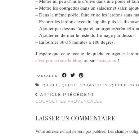
– Mettre un peu d’huile d’olive dans une poêle et fair
– Mettre les courgettes dans un saladier et saler, ajou
– Dans la même poêle, faire cuire les lardons sans ma
– Essorer les lardons avec du sopalin puis les disposer
– Ajouter par dessus l’appareil courgettes/crème/fro
– Ajouter en dernier le reste du fromage par dessus
– Enfourner 30-35 minutes à 180 degrés.
J’espère que cette recette de quiche courgettes lardon
c’est par ici sur le blog
, ou sur
Instagram
!
PARTAGER:
QUICHE
,
QUICHE COURGETTES
,
QUICHE COU
ARTICLE PRÉCÉDENT
COURGETTES PROVENCALES
LAISSER UN COMMENTAIRE
Votre adresse e-mail ne sera pas publiée.
Les champs obliga