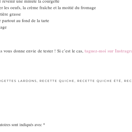
e revenir une minute la courgette
ter les oeufs, la crème fraîche et la moitié du fromage
tière grasse
 partout au fond de la tarte
mage
taguez-moi sur Instrag
s vous donne envie de tester ! Si c’est le cas,
RGETTES LARDONS
,
RECETTE QUICHE
,
RECETTE QUICHE ÉTÉ
,
REC
toires sont indiqués avec
*