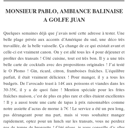
MONSIEUR PABLO, AMBIANCE BALINAISE
A GOLFE JUAN
Quelques semaines déjà que j’avais noté cette adresse à tester. Une
belle plage privée aux accents d’Amérique du sud, une déco très
travaillée, de la belle vaisselle. Ça change de ce qui existait avant et
celle-ci est vraiment canon. On y est allé tous les 4 pour déjeuner et
profiter des transats ! Côté cuisine, tout est très bon. Il y a une très
belle carte de cocktails avec des propositions originales ! J’ai testé
le O Plomo ! Gin, ricard, citron, framboises fraîches. L’équilibre
parfait, il était vraiment délicieux ! Pour manger, il y a tous les
budgets. De l’avocado toast à 14€ aux poissons et viandes dans les
30-35€, il y a de quoi faire ! Mention spéciale pour les frites
fraîches maison, c’est de plus en plus rare et elles étaient excellentes
! Il y a aussi toute une carte de tapas à prix raisonnables comme
notre assiette d’acras de morue à 7€ ! Le service a été un peu long,
pas dérangeant pour ma part, mais si vous souhaitez manger
rapidement, optez pour un lunch sur les transats, vous ne perdrez
pas de temps de bronzette ! Côté plage, je vous conseille d’y aller