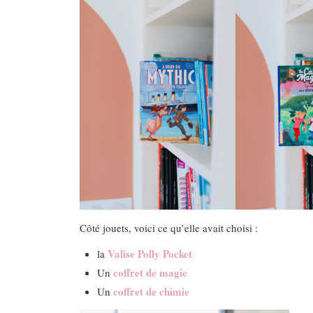
Côté jouets, voici ce qu’elle avait choisi :
Valise Polly Pocket
la
coffret de magie
Un
coffret de chimie
Un