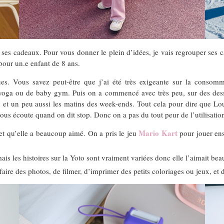
de ses cadeaux. Pour vous donner le plein d’idées, je vais regrouper se
pour un.e enfant de 8 ans.
ues. Vous savez peut-être que j’ai été très exigeante sur la consomm
oga ou de baby gym. Puis on a commencé avec très peu, sur des dessin
n et un peu aussi les matins des week-ends. Tout cela pour dire que Lou
 nous écoute quand on dit stop. Donc on a pas du tout peur de l’utilisatio
Mario Kart
 et qu’elle a beaucoup aimé. On a pris le jeu
pour jouer en
ais les histoires sur la Yoto sont vraiment variées donc elle l’aimait be
aire des photos, de filmer, d’imprimer des petits coloriages ou jeux, et 