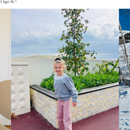
t âge-là !