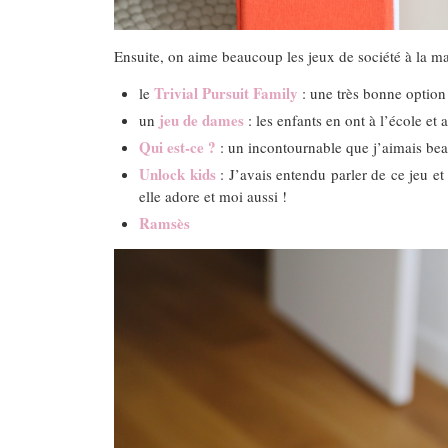
Ensuite, on aime beaucoup les jeux de société à la m
Trivial Pursuit Family
le
: une très bonne option 
jeu de dames
un
: les enfants en ont à l’école et
Qui est-ce ?
: un incontournable que j’aimais beau
Unlock kids
: J’avais entendu parler de ce jeu et
elle adore et moi aussi !
Ramsès