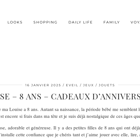
LOOKS
SHOPPING
DAILY LIFE
FAMILY
VOY
16 JANVIER 2025
EVEIL / JEUX / JOUETS
SE – 8 ANS – CADEAUX D’ANNIVER
ma Louise a 8 ans. Autant sa naissance, la période bébé me semblent loin
est encore si frais dans ma tête et je suis déjà nostalgique de ces âges que
ueuse, adorable et généreuse. Il y a des petites filles de 8 ans qui ont d
installe cette confiance que je chéris tant et j’aime jouer avec elle, lire