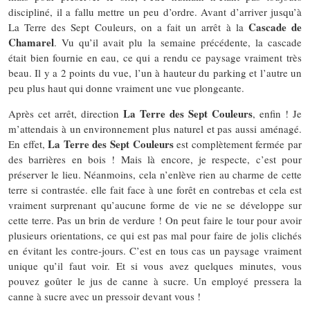
discipliné, il a fallu mettre un peu d’ordre. Avant d’arriver jusqu’à
Cascade de
La Terre des Sept Couleurs, on a fait un arrêt à la
Chamarel
. Vu qu’il avait plu la semaine précédente, la cascade
était bien fournie en eau, ce qui a rendu ce paysage vraiment très
beau. Il y a 2 points du vue, l’un à hauteur du parking et l’autre un
peu plus haut qui donne vraiment une vue plongeante.
La Terre des Sept Couleurs
Après cet arrêt, direction
, enfin ! Je
m’attendais à un environnement plus naturel et pas aussi aménagé.
La Terre des Sept Couleurs
En effet,
est complètement fermée par
des barrières en bois ! Mais là encore, je respecte, c’est pour
préserver le lieu. Néanmoins, cela n’enlève rien au charme de cette
terre si contrastée. elle fait face à une forêt en contrebas et cela est
vraiment surprenant qu’aucune forme de vie ne se développe sur
cette terre. Pas un brin de verdure ! On peut faire le tour pour avoir
plusieurs orientations, ce qui est pas mal pour faire de jolis clichés
en évitant les contre-jours. C’est en tous cas un paysage vraiment
unique qu’il faut voir. Et si vous avez quelques minutes, vous
pouvez goûter le jus de canne à sucre. Un employé pressera la
canne à sucre avec un pressoir devant vous !