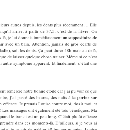
usieurs autres depuis, les dents plus récemment … Elle
qu’il arrive, à partir de 37,5, c’est de la fièvre. On
un suppositoire de
s-là, je lui donnais immédiatement
hir avec un bain. Attention, jamais de gros écarts de
aladie), soit les dents. Ça peut durer 48h mais au-delà,
que de laisser quelque chose trainer. Même si ce n’est
cun autre symptôme apparent. Et finalement, c’était une
ment remercié notre bonne étoile car j’ai pu voir ce que
la porter sur
ntre, j’ai passé des heures, des nuits à
 efficace. Je prenais Louise contre moi, dos à moi, et
ps ! Les massages ont également été très bénéfiques. Ma
and le transit est un peu long. C’était plutôt efficace
 prendre dans ces moments-là. D’ailleurs, si je vous ai
demi et je venais de galèrer 30 bonnes minutes. Louise