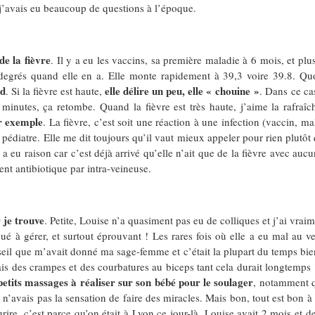
r j’avais eu beaucoup de questions à l’époque.
de la fièvre
. Il y a eu les vaccins, sa première maladie à 6 mois, et pl
5 degrés quand elle en a. Elle monte rapidement à 39,3 voire 39.8. Quoi
ud
elle délire un peu, elle « chouine »
. Si la fièvre est haute,
. Dans ce ca
inutes, ça retombe. Quand la fièvre est très haute, j’aime la rafraîc
r exemple
. La fièvre, c’est soit une réaction à une infection (vaccin, m
pédiatre. Elle me dit toujours qu’il vaut mieux appeler pour rien plutôt 
 a eu raison car c’est déjà arrivé qu’elle n’ait que de la fièvre avec au
ment antibiotique par intra-veineuse.
r je trouve
. Petite, Louise n’a quasiment pas eu de colliques et j’ai vrai
é à gérer, et surtout éprouvant ! Les rares fois où elle a eu mal au ve
eil que m’avait donné ma sage-femme et c’était la plupart du temps bien
 avais des crampes et des courbatures au biceps tant cela durait longtem
petits massages à réaliser sur son bébé pour le soulager
, notamment qu
e n’avais pas la sensation de faire des miracles. Mais bon, tout est bon à
urire, c’est parce qu’on était à Lyon ce jour-là, Louise avait 2 mois et 