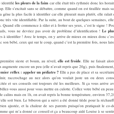
les pleurs de la faim
 identifié
car elle était très rythmée donc les horai
up. Elle s’excitait sans se débattre, comme quand on est tiraillée mais s
a gêne la plus facile à identifier car elle pleurait mais plutôt, elle ralait
donc très vite identifiable. Par la suite, au bout de quelques semaines, e
s. Quand elle commence à râler et à frotter ses yeux, c’est le signe ! P
Le plu
étails, vous ne devriez pas avoir de problème d’identification !
s à identifier ! Avec le temps, on y arrive de mieux en mieux donc c’est
vec son bébé, ceux qui sur le coup, quand c’est la première fois, nous l
elle est froide
 première sieste et boum, au réveil,
. Elle ne faisait al
 augmente encore un peu (elle n’avait repris que 20g), puis finalement, j
emier réflex : appeler un pédiatre ?
Elle a pas de place et sa secrétair
finir, raccrochage au nez alors qu’on voulait juste un ou deux cons
citée et ses conseils ont toujours été les meilleurs. Si ça vous arrive a
illez-vous aussi pour vous mettre en culotte. Collez votre bébé en peau 
e calins mais en 1h, on avait repris la bonne température, environ 37,2/
elle soit bien. Le biberon qui a suivi a été donné tiède pour la réchauff
ien ajustée, et la chaleur de ses parents puisqu’on pratiquait le co-
e qui m’a donné ce conseil et ça a beaucoup aidé Louise à se sentir b