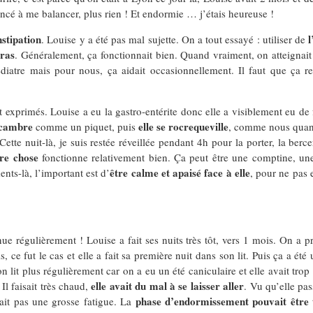
encé à me balancer, plus rien ! Et endormie … j’étais heureuse !
nstipation
. Louise y a été pas mal sujette. On a tout essayé : utiliser de
bras
. Généralement, ça fonctionnait bien. Quand vraiment, on atteignait 
pédiatre mais pour nous, ça aidait occasionnellement. Il faut que ça 
exprimés. Louise a eu la gastro-entérite donc elle a visiblement eu de 
e cambre
elle se rocrequeville
comme un piquet, puis
, comme nous quand
e nuit-là, je suis restée réveillée pendant 4h pour la porter, la bercer,
tre chose
fonctionne relativement bien. Ça peut être une comptine, une 
être calme et apaisé face à elle
nts-là, l’important est d’
, pour ne pas 
ue régulièrement ! Louise a fait ses nuits très tôt, vers 1 mois. On a 
, ce fut le cas et elle a fait sa première nuit dans son lit. Puis ça a é
lit plus régulièrement car on a eu un été caniculaire et elle avait tro
elle avait du mal à se laisser aller
l faisait très chaud,
. Vu qu’elle pa
phase d’endormissement pouvait être 
vait pas une grosse fatigue. La