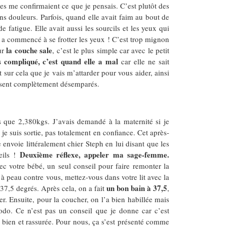
res me confirmaient ce que je pensais. C’est plutôt des
ans douleurs. Parfois, quand elle avait faim au bout de
 de fatigue. Elle avait aussi les sourcils et les yeux qui
lle a commencé à se frotter les yeux ! C’est trop mignon
la couche sale
our
, c’est le plus simple car avec le petit
s compliqué, c’est quand elle a mal
car elle ne sait
 sur cela que je vais m’attarder pour vous aider, ainsi
aissent complètement désemparés.
ors que 2,380kgs. J’avais demandé à la maternité si je
e suis sortie, pas totalement en confiance. Cet après-
e envoie littéralement chier Steph en lui disant que les
Deuxième réflexe, appeler ma sage-femme.
eils !
vec votre bébé, un seul conseil pour faire remonter la
à peau contre vous, mettez-vous dans votre lit avec la
un bon bain à 37,5
37,5 degrés. Après cela, on a fait
,
er. Ensuite, pour la coucher, on l’a bien habillée mais
dodo. Ce n’est pas un conseil que je donne car c’est
ien et rassurée. Pour nous, ça s’est présenté comme