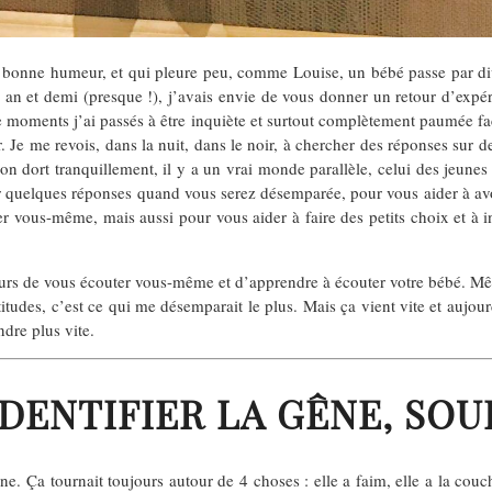
bonne humeur, et qui pleure peu, comme Louise, un bébé passe par div
 et demi (presque !), j’avais envie de vous donner un retour d’expéri
 moments j’ai passés à être inquiète et surtout complètement paumée face
. Je me revois, dans la nuit, dans le noir, à chercher des réponses sur 
n dort tranquillement, il y a un vrai monde parallèle, celui des jeunes
r quelques réponses quand vous serez désemparée, pour vous aider à av
er vous-même, mais aussi pour vous aider à faire des petits choix et à 
ours de vous écouter vous-même et d’apprendre à écouter votre bébé. Même
ttitudes, c’est ce qui me désemparait le plus. Mais ça vient vite et aujourd
ndre plus vite.
DENTIFIER LA GÊNE, SO
gêne. Ça tournait toujours autour de 4 choses : elle a faim, elle a la couch