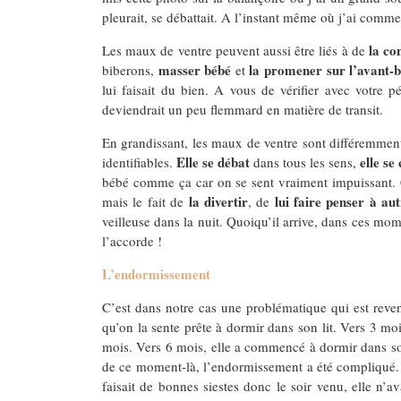
pleurait, se débattait. A l’instant même où j’ai comm
la co
Les maux de ventre peuvent aussi être liés à de
masser bébé
la promener sur l’avant-
biberons,
et
lui faisait du bien. A vous de vérifier avec votre 
deviendrait un peu flemmard en matière de transit.
En grandissant, les maux de ventre sont différemment 
Elle se débat
elle s
identifiables.
dans tous les sens,
bébé comme ça car on se sent vraiment impuissant. Cett
la divertir
lui faire penser à au
mais le fait de
, de
veilleuse dans la nuit. Quoiqu’il arrive, dans ces mome
l’accorde !
L’endormissement
C’est dans notre cas une problématique qui est reven
qu’on la sente prête à dormir dans son lit. Vers 3 mois
mois. Vers 6 mois, elle a commencé à dormir dans son 
de ce moment-là, l’endormissement a été compliqué. I
faisait de bonnes siestes donc le soir venu, elle n’a