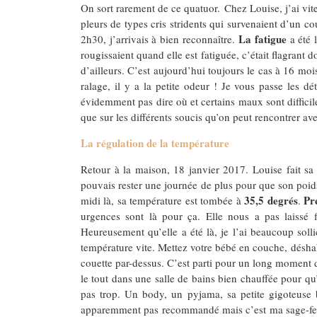
On sort rarement de ce quatuor. Chez Louise, j’ai vite
pleurs de types cris stridents qui survenaient d’un co
La fatigue
2h30, j’arrivais à bien reconnaître.
a été l
rougissaient quand elle est fatiguée, c’était flagrant 
d’ailleurs. C’est aujourd’hui toujours le cas à 16 moi
ralage, il y a la petite odeur ! Je vous passe les d
évidemment pas dire où et certains maux sont difficile
que sur les différents soucis qu’on peut rencontrer a
La régulation de la température
Retour à la maison, 18 janvier 2017. Louise fait sa
pouvais rester une journée de plus pour que son poids
35,5 degrés
Pr
midi là, sa température est tombée à
.
urgences sont là pour ça. Elle nous a pas laissé 
Heureusement qu’elle a été là, je l’ai beaucoup solli
température vite. Mettez votre bébé en couche, déshab
couette par-dessus. C’est parti pour un long moment d
le tout dans une salle de bains bien chauffée pour qu’
pas trop. Un body, un pyjama, sa petite gigoteuse b
apparemment pas recommandé mais c’est ma sage-femm