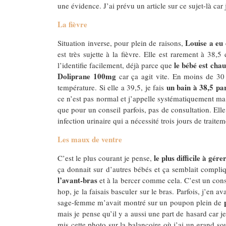
une évidence. J’ai prévu un article sur ce sujet-là ca
La fièvre
Louise a eu 
Situation inverse, pour plein de raisons,
est très sujette à la fièvre. Elle est rarement à 38,
le bébé est cha
l’identifie facilement, déjà parce que
Doliprane 100mg
car ça agit vite. En moins de 30 m
un bain à 38,5 pa
température. Si elle a 39,5, je fais
ce n’est pas normal et j’appelle systématiquement ma 
que pour un conseil parfois, pas de consultation. Elle
infection urinaire qui a nécessité trois jours de traite
Les maux de ventre
le plus difficile à gére
C’est le plus courant je pense,
ça donnait sur d’autres bébés et ça semblait compliqu
l’avant-bras
et à la bercer comme cela. C’est un cons
hop, je la faisais basculer sur le bras. Parfois, j’en
sage-femme m’avait montré sur un poupon plein de
mais je pense qu’il y a aussi une part de hasard car j
mis cette photo sur la balançoire où j’ai un grand so