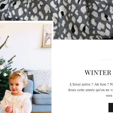
WINTER 
L’hiver arrive ? Ah bon ? N
doux cette année qu’on ne v
sera