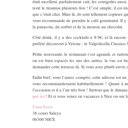
était excellent, parfaitement cuit, les courgettes aus
testé le tiramisu plusieurs fois ! C’est simple, il est 
que c’était cher. Mais là, ils sont tellement copieux 
vous recommande de prendre le café gourmand. Il y a 4 
la panacota, du sorbet et de la mousse au chocolat.
Côté drink, il y a des cocktails à 8-9€, et là encor
préféré découvert à Vérone : le Valpolicella Classico 
Petite nouveauté, le restaurant s’est agrandi, et sur
on est bien espacés les uns des autres, la vue est b
demander cette terrasse-là. Si vous avez plutôt envie
Enfin bref, vous l’aurez compris, cette adresse est 
vous recommanderaient habituellement ! Quant à moi
l’occasion et il a l’air très bon ! Surtout que le dim
par ici
! Et si vous venez en vacances à Nice ou sur l
Casa Leya
36 cours Saleya
06300 NICE