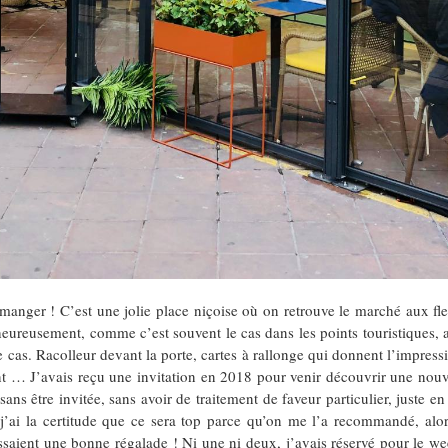
nger ! C’est une jolie place niçoise où on retrouve le marché aux fle
ureusement, comme c’est souvent le cas dans les points touristiques, au
le cas. Racolleur devant la porte, cartes à rallonge qui donnent l’impressi
ant … J’avais reçu une invitation en 2018 pour venir découvrir une nouv
sans être invitée, sans avoir de traitement de faveur particulier, juste
i la certitude que ce sera top parce qu’on me l’a recommandé, alors je
saient une bonne régalade ! Ni une ni deux, j’avais réservé pour le we