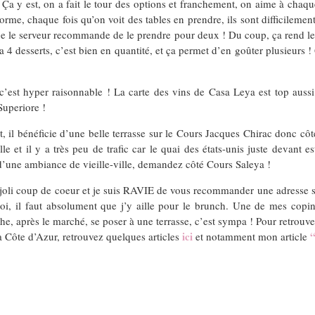
si. Ça y est, on a fait le tour des options et franchement, on aime à cha
énorme, chaque fois qu’on voit des tables en prendre, ils sont difficilement
que le serveur recommande de le prendre pour deux ! Du coup, ça rend le d
desserts, c’est bien en quantité, et ça permet d’en goûter plusieurs ! Q
e c’est hyper raisonnable ! La carte des vins de Casa Leya est top aussi
Superiore !
tout, il bénéficie d’une belle terrasse sur le Cours Jacques Chirac donc 
elle et il y a très peu de trafic car le quai des états-unis juste devan
 d’une ambiance de vieille-ville, demandez côté Cours Saleya !
un joli coup de coeur et je suis RAVIE de vous recommander une adresse 
, il faut absolument que j’y aille pour le brunch. Une de mes copines
anche, après le marché, se poser à une terrasse, c’est sympa ! Pour retrou
ici
a Côte d’Azur, retrouvez quelques articles
et notamment mon article