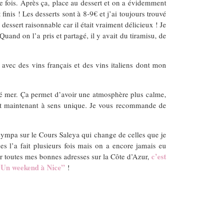
que fois. Après ça, place au dessert et on a évidemment
 finis ! Les desserts sont à 8-9€ et j’ai toujours trouvé
essert raisonnable car il était vraiment délicieux ! Je
uand on l’a pris et partagé, il y avait du tiramisu, de
 avec des vins français et des vins italiens dont mon
côté mer. Ça permet d’avoir une atmosphère plus calme,
t est maintenant à sens unique. Je vous recommande de
sympa sur le Cours Saleya qui change de celles que je
 l’a fait plusieurs fois mais on a encore jamais eu
c’est
ver toutes mes bonnes adresses sur la Côte d’Azur,
“Un weekend à Nice”
!