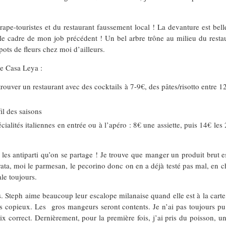
rape-touristes et du restaurant faussement local ! La devanture est belle,
ans le cadre de mon job précédent ! Un bel arbre trône au milieu du res
pots de fleurs chez moi d’ailleurs.
de Casa Leya :
 trouver un restaurant avec des cocktails à 7-9€, des pâtes/risotto entre 
il des saisons
cialités italiennes en entrée ou à l’apéro : 8€ une assiette, puis 14€ les
s antiparti qu’on se partage ! Je trouve que manger un produit brut est
ata, moi le parmesan, le pecorino donc on en a déjà testé pas mal, en cha
le toujours.
s. Steph aime beaucoup leur escalope milanaise quand elle est à la carte.
très copieux. Les gros mangeurs seront contents. Je n’ai pas toujours pu 
rix correct. Dernièrement, pour la première fois, j’ai pris du poisson, u