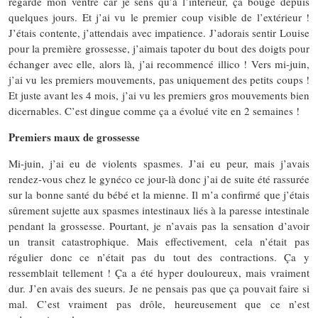
regarde mon ventre car je sens qu’à l’intérieur, ça bouge depuis
quelques jours. Et j’ai vu le premier coup visible de l’extérieur !
J’étais contente, j’attendais avec impatience. J’adorais sentir Louise
pour la première grossesse, j’aimais tapoter du bout des doigts pour
échanger avec elle, alors là, j’ai recommencé illico ! Vers mi-juin,
j’ai vu les premiers mouvements, pas uniquement des petits coups !
Et juste avant les 4 mois, j’ai vu les premiers gros mouvements bien
dicernables. C’est dingue comme ça a évolué vite en 2 semaines !
Premiers maux de grossesse
Mi-juin, j’ai eu de violents spasmes. J’ai eu peur, mais j’avais
rendez-vous chez le gynéco ce jour-là donc j’ai de suite été rassurée
sur la bonne santé du bébé et la mienne. Il m’a confirmé que j’étais
sûrement sujette aux spasmes intestinaux liés à la paresse intestinale
pendant la grossesse. Pourtant, je n’avais pas la sensation d’avoir
un transit catastrophique. Mais effectivement, cela n’était pas
régulier donc ce n’était pas du tout des contractions. Ça y
ressemblait tellement ! Ça a été hyper douloureux, mais vraiment
dur. J’en avais des sueurs. Je ne pensais pas que ça pouvait faire si
mal. C’est vraiment pas drôle, heureusement que ce n’est