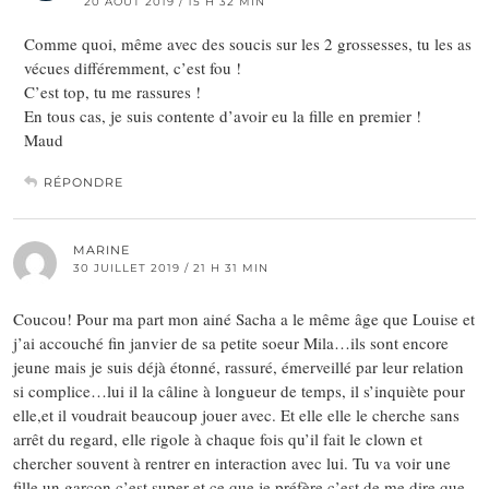
20 AOÛT 2019 / 15 H 32 MIN
Comme quoi, même avec des soucis sur les 2 grossesses, tu les as
vécues différemment, c’est fou !
C’est top, tu me rassures !
En tous cas, je suis contente d’avoir eu la fille en premier !
Maud
RÉPONDRE
MARINE
30 JUILLET 2019 / 21 H 31 MIN
Coucou! Pour ma part mon ainé Sacha a le même âge que Louise et
j’ai accouché fin janvier de sa petite soeur Mila…ils sont encore
jeune mais je suis déjà étonné, rassuré, émerveillé par leur relation
si complice…lui il la câline à longueur de temps, il s’inquiète pour
elle,et il voudrait beaucoup jouer avec. Et elle elle le cherche sans
arrêt du regard, elle rigole à chaque fois qu’il fait le clown et
chercher souvent à rentrer en interaction avec lui. Tu va voir une
fille un garçon c’est super et ce que je préfère c’est de me dire que