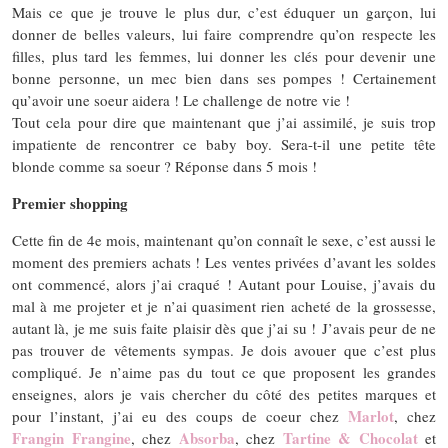
Mais ce que je trouve le plus dur, c’est éduquer un garçon, lui
donner de belles valeurs, lui faire comprendre qu’on respecte les
filles, plus tard les femmes, lui donner les clés pour devenir une
bonne personne, un mec bien dans ses pompes ! Certainement
qu’avoir une soeur aidera ! Le challenge de notre vie !
Tout cela pour dire que maintenant que j’ai assimilé, je suis trop
impatiente de rencontrer ce baby boy. Sera-t-il une petite tête
blonde comme sa soeur ? Réponse dans 5 mois !
Premier shopping
Cette fin de 4e mois, maintenant qu’on connaît le sexe, c’est aussi le
moment des premiers achats ! Les ventes privées d’avant les soldes
ont commencé, alors j’ai craqué ! Autant pour Louise, j’avais du
mal à me projeter et je n’ai quasiment rien acheté de la grossesse,
autant là, je me suis faite plaisir dès que j’ai su ! J’avais peur de ne
pas trouver de vêtements sympas. Je dois avouer que c’est plus
compliqué. Je n’aime pas du tout ce que proposent les grandes
enseignes, alors je vais chercher du côté des petites marques et
Marlot
pour l’instant, j’ai eu des coups de coeur chez
, chez
Frangin Frangine
Absorba
Tartine & Chocolat
, chez
, chez
et