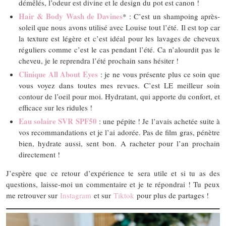
démêlés, l’odeur est divine et le design du pot est canon !
Hair & Body Wash de Davines
* : C’est un shampoing après-
soleil que nous avons utilisé avec Louise tout l’été. Il est top car
la texture est légère et c’est idéal pour les lavages de cheveux
réguliers comme c’est le cas pendant l’été. Ca n’alourdit pas le
cheveu, je le reprendra l’été prochain sans hésiter !
Clinique All About Eyes
: je ne vous présente plus ce soin que
vous voyez dans toutes mes revues. C’est LE meilleur soin
contour de l’oeil pour moi. Hydratant, qui apporte du confort, et
efficace sur les ridules !
Eau solaire SVR SPF50
: une pépite ! Je l’avais achetée suite à
vos recommandations et je l’ai adorée. Pas de film gras, pénètre
bien, hydrate aussi, sent bon. A racheter pour l’an prochain
directement !
J’espère que ce retour d’expérience te sera utile et si tu as des
questions, laisse-moi un commentaire et je te répondrai ! Tu peux
me retrouver sur
Instagram
et sur
Tiktok
pour plus de partages !