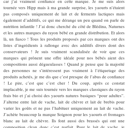
car j’ai vraiment confiance en cette marque. Je me suis alors
tournée vers Hipp mais à ma grande surprise, les yaourts n’étaient
pas composés uniquement de lait et de ferments lactiques mais
également d’additifs, ce qui me dérange un peu quand on parle de
nutrition infantile ! J’ai donc cherché du côté de Blédina, Naturnes
et les autres marques du rayon bébé en grande distribution. Et alors
là, un fiasco ! Tous les produits proposés par ces marques ont des
listes d’ingrédients à rallonge avec des additifs divers dont des
conservateurs ! Je suis vraiment scandalisée de voir que ces
marques qui prônent une offre idéale pour nos bébés aient des
compositions aussi dégueulasses ! Quand je pense que la majorité
des personnes ne s’intéressent pas vraiment à l’étiquetage des
produits achetés, je me dis que c’est presque de l’abus de confiance
! Le pire, c’est que c’est cher ! Du coup, après ce constat
implacable, je me suis tournée vers les marques classiques du rayon
frais bio et j’ai choisi des yaourts natures basiques “pour adultes”.
J’alterne entre lait de vache, lait de chèvre et lait de brebis pour
varier les goûts et ne pas l’habituer uniquement au lait de vache.
J’achète beaucoup la marque Soignon pour les yaourts et fromages
blanc au lait de chèvre. Ils font aussi des brassés qui ont une
composition clean donc c’est parfait. Pour le lait de vache, je