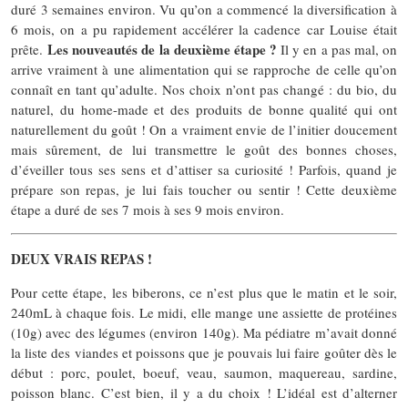
duré 3 semaines environ. Vu qu’on a commencé la diversification à
6 mois, on a pu rapidement accélérer la cadence car Louise était
Les nouveautés de la deuxième étape ?
prête.
Il y en a pas mal, on
arrive vraiment à une alimentation qui se rapproche de celle qu’on
connaît en tant qu’adulte. Nos choix n’ont pas changé : du bio, du
naturel, du home-made et des produits de bonne qualité qui ont
naturellement du goût ! On a vraiment envie de l’initier doucement
mais sûrement, de lui transmettre le goût des bonnes choses,
d’éveiller tous ses sens et d’attiser sa curiosité ! Parfois, quand je
prépare son repas, je lui fais toucher ou sentir ! Cette deuxième
étape a duré de ses 7 mois à ses 9 mois environ.
DEUX VRAIS REPAS !
Pour cette étape, les biberons, ce n’est plus que le matin et le soir,
240mL à chaque fois. Le midi, elle mange une assiette de protéines
(10g) avec des légumes (environ 140g). Ma pédiatre m’avait donné
la liste des viandes et poissons que je pouvais lui faire goûter dès le
début : porc, poulet, boeuf, veau, saumon, maquereau, sardine,
poisson blanc. C’est bien, il y a du choix ! L’idéal est d’alterner