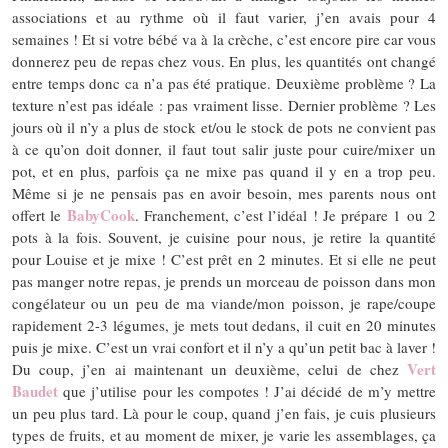
associations et au rythme où il faut varier, j’en avais pour 4
semaines ! Et si votre bébé va à la crèche, c’est encore pire car vous
donnerez peu de repas chez vous. En plus, les quantités ont changé
entre temps donc ca n’a pas été pratique. Deuxième problème ? La
texture n’est pas idéale : pas vraiment lisse. Dernier problème ? Les
jours où il n’y a plus de stock et/ou le stock de pots ne convient pas
à ce qu’on doit donner, il faut tout salir juste pour cuire/mixer un
pot, et en plus, parfois ça ne mixe pas quand il y en a trop peu.
Même si je ne pensais pas en avoir besoin, mes parents nous ont
BabyCook
offert le
. Franchement, c’est l’idéal ! Je prépare 1 ou 2
pots à la fois. Souvent, je cuisine pour nous, je retire la quantité
pour Louise et je mixe ! C’est prêt en 2 minutes. Et si elle ne peut
pas manger notre repas, je prends un morceau de poisson dans mon
congélateur ou un peu de ma viande/mon poisson, je rape/coupe
rapidement 2-3 légumes, je mets tout dedans, il cuit en 20 minutes
puis je mixe. C’est un vrai confort et il n’y a qu’un petit bac à laver !
Vert
Du coup, j’en ai maintenant un deuxième, celui de chez
Baudet
que j’utilise pour les compotes ! J’ai décidé de m’y mettre
un peu plus tard. Là pour le coup, quand j’en fais, je cuis plusieurs
types de fruits, et au moment de mixer, je varie les assemblages, ça