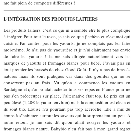
me fait plein de compotes différentes !
L’INTÉGRATION DES PRODUITS LAITIERS
Les produits laitiers, c’est ce qui m’a semblé être le plus compliqué
à intégrer. Pour tout le reste, je sais ce que j’achète et c’est moi qui
cuisine. Par contre, pour les yaourts, je ne comptais pas les faire
moi-même. Je n’ai pas de yaourtière et je n’ai clairement pas envie
de faire les yaourts ! Je me suis dirigée naturellement vers les
marques de yaourts et fromages blancs pour bébé. J’avais pris en
tout premier les brassés de chez Good Goût. Il n’y a pas de brassés
natures mais ils sont pratiques car dans des gourdes qui ne se
conservent pas au frais. Vu qu’on a commencé les yaourts en
Sardaigne et qu’on voulait acheter tous ses repas en France pour ne
pas s’en préoccuper sur place, l’alternative était top. Le prix est un
peu élevé (1,20€ le yaourt environ) mais la composition est clean et
ils sont bio. Louise n’a pourtant pas trop accroché. Elle a mis du
temps à s’habituer, surtout les saveurs qui la surprenaient un peu. A
notre retour, je me suis dit qu’on allait essayer les yaourts et
fromages blancs nature. Babybio n’en fait pas à mon grand regret