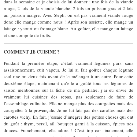
dans la semaine et je choisis de lui donner : une fois de la viande
rouge, 2 fois de la viande blanche, 2 fois un poisson gras et 2 fois
un poisson maigre. Avec Steph, on est pas vraiment viande rouge
donc elle mange comme nous ! Après son assiette, elle mange un
laitage : yaourt ou fromage blanc. Au goûter, elle mange un laitage
et une compote de fruits.
COMMENT JE CUISINE ?
Pendant la première étape, c’était vraiment légumes purs, sans
assaisonnement, cuit vapeur. Je lui ai fait goûter chaque légume
seul une ou deux fois avant de le mélanger à un autre. Pour cette
deuxième étape, maintenant qu’elle a goûté tous les légumes de
saison mentionnés sur la fiche de ma pédiatre, j’ai eu envie de
vraiment lui cuisiner des repas, pas seulement de faire de
l’assemblage culinaire. Elle ne mange plus des courgettes mais des
courgettes à la provençale. Je ne lui fais pas des carottes mais des
carottes vichy. En fait, j’essaie d’intégrer des petites choses qui ont
du goût : thym, persil, ail, bouquet garni à la cuisson, épices très
douces. Franchement, elle adore ! C’est top car finalement, elle
mange comme nous, mais mixé ! Par contre, je cuis toujours les