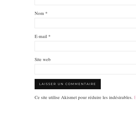
Nom
*
E-mail
*
Site web
Ce site utilise Akismet pour réduire les indésirables.
E