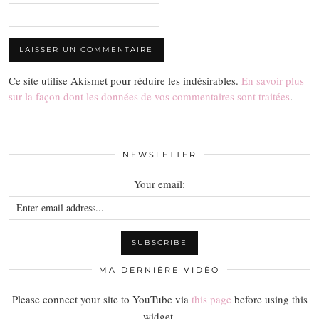
Ce site utilise Akismet pour réduire les indésirables.
En savoir plus
sur la façon dont les données de vos commentaires sont traitées
.
NEWSLETTER
Your email:
MA DERNIÈRE VIDÉO
Please connect your site to YouTube via
this page
before using this
widget.