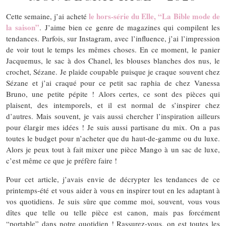
le hors-série du Elle, “La Bible mode de
Cette semaine, j’ai acheté
la saison”
. J’aime bien ce genre de magazines qui compilent les
tendances. Parfois, sur Instagram, avec l’influence, j’ai l’impression
de voir tout le temps les mêmes choses. En ce moment, le panier
Jacquemus, le sac à dos Chanel, les blouses blanches dos nus, le
crochet, Sézane. Je plaide coupable puisque je craque souvent chez
Sézane et j’ai craqué pour ce petit sac raphia de chez Vanessa
Bruno, une petite pépite ! Alors certes, ce sont des pièces qui
plaisent, des intemporels, et il est normal de s’inspirer chez
d’autres. Mais souvent, je vais aussi chercher l’inspiration ailleurs
pour élargir mes idées ! Je suis aussi partisane du mix. On a pas
toutes le budget pour n’acheter que du haut-de-gamme ou du luxe.
Alors je peux tout à fait mixer une pièce Mango à un sac de luxe,
c’est même ce que je préfère faire !
Pour cet article, j’avais envie de décrypter les tendances de ce
printemps-été et vous aider à vous en inspirer tout en les adaptant à
vos quotidiens. Je suis sûre que comme moi, souvent, vous vous
dîtes que telle ou telle pièce est canon, mais pas forcément
“portable” dans notre quotidien ! Rassurez-vous, on est toutes les