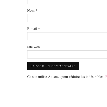
Nom
*
E-mail
*
Site web
Ce site utilise Akismet pour réduire les indésirables.
E