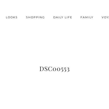
LOOKS
SHOPPING
DAILY LIFE
FAMILY
VOY
DSC00553