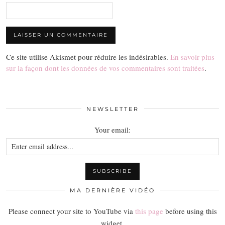
Ce site utilise Akismet pour réduire les indésirables.
En savoir plus
sur la façon dont les données de vos commentaires sont traitées
.
NEWSLETTER
Your email:
MA DERNIÈRE VIDÉO
Please connect your site to YouTube via
this page
before using this
widget.