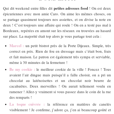
petites adresses food
Qui dit weekend entre filles dit
! On est deux
épicuriennes avec mon amie Caro. On aime les mêmes choses, on
se partage quasiment toujours nos assiettes, et on divise la note en
deux ! C’est toujours une affaire qui roule ! On en a testé pas mal à
Bordeaux, repérées en amont sur les réseaux ou trouvées au hasard
sur place. La majorité était top alors je vous partage tout cela :
Marcel :
un petit bistrot près de la Porte Dijeaux. Simple, très
correct en prix. Rien de fou en dressage mais c’était bon, frais
et fait maison. Le patron est également très sympa et serviable,
même à 30 minutes de la fermeture !
Be my cookie :
le meilleur cookie de la ville ! Foncez ! Tous
avaient l’air dingue mais puisqu’il a fallu choisir, on a pri un
chocolat au lait/noisettes et un chocolat noir beurre de
cacahuètes. Deux merveilles ! On aurait tellement voulu en
ramener ! Allez-y vraiment si vous passez dans le coin de la rue
des remparts !
La toque cuivrée :
la référence en matières de canelés
visiblement ! Je confirme, j’adore ça, j’en ai beaucoup goûté et