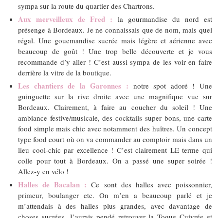
sympa sur la route du quartier des Chartrons.
Aux merveilleux de Fred :
la gourmandise du nord est
présenge à Bordeaux. Je ne connaissais que de nom, mais quel
régal. Une gouemandise sucrée mais légère et aérienne avec
beaucoup de goût ! Une trop belle découverte et je vous
recommande d’y aller ! C’est aussi sympa de les voir en faire
derrière la vitre de la boutique.
Les chantiers de la Garonnes :
notre spot adoré ! Une
guinguette sur la rive droite avec une magnifique vue sur
Bordeaux. Clairement, à faire au coucher du soleil ! Une
ambiance festive/musicale, des cocktails super bons, une carte
food simple mais chic avec notamment des huîtres. Un concept
type food court où on va commander au comptoir mais dans un
lieu cool-chic par excellence ! C’est clairement LE terme qui
colle pour tout à Bordeaux. On a passé une super soirée !
Allez-y en vélo !
Halles de Bacalan :
Ce sont des halles avec poissonnier,
primeur, boulanger etc. On m’en a beaucoup parlé et je
m’attendais à des halles plus grandes, avec davantage de
choses sucrées. J’aurais pendé retrouver la Toque Cuivrée et