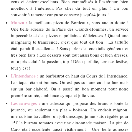
ceux-ci étaient excellents. Bien caramélisés à l’extérieur, bien
moelleux à l’intérieur. Pas cher du tout en plus ! Un bon
souvenir à ramener car ça se conseve jusqu’à4 jours !
Monzu :
la meilleure pizza de Bordeaux, sans aucun doute !
Une belle adresse de la Place des Grands-Hommes, un service
impeccable et des pizzas napolitaines délicieuses ! Quand une
margharitq te transcende, c’est que tout est bon ! La tartuffo
était parait-il excellente !! Sans parler des cocktails généreux et
très bien faits ! Les desserts sont tout aussi bons et bien dressés,
on a pris celui à la passion, top ! Déco parfaite, terrasse festive,
tout y est !
L’intendance :
un bar/bistrot en haut du Cours de l’Intendance.
Les tapas étaient bonnes. On est pas sur une cuisine fine mais
sur un bar élaboré. On a passé un bon moment pour notre
première soirée, ambiance sympa et jolie vue.
Les sauvages :
une adresse qui propose des brunchs toute la
journée, ou seulemnt un plat + boisson. Un endroit mignon,
une cuisine travaillée, un joli dressage, je me suis régalée pour
15€ la burrata tomates avec une citronnade maison. La pita de
Caro était eccellente aussi visiblement ! Une belle adresses