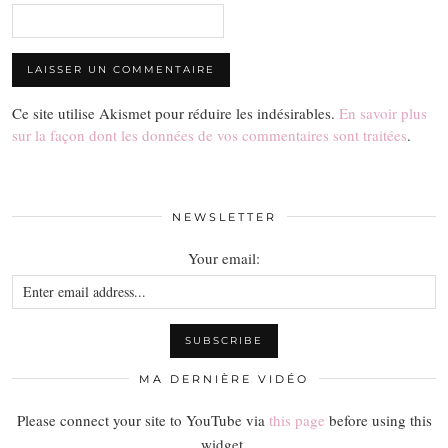
Ce site utilise Akismet pour réduire les indésirables.
En savoir plus
sur la façon dont les données de vos commentaires sont traitées
.
NEWSLETTER
Your email:
MA DERNIÈRE VIDÉO
Please connect your site to YouTube via
this page
before using this
widget.