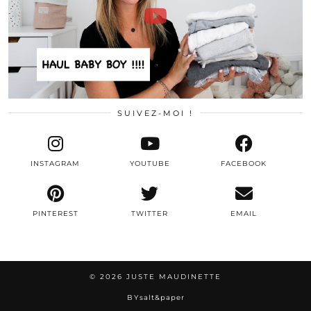
SUIVEZ-MOI !
INSTAGRAM
YOUTUBE
FACEBOOK
PINTEREST
TWITTER
EMAIL
© 2026
JUSTE MAUDINETTE
BY
salt&paper