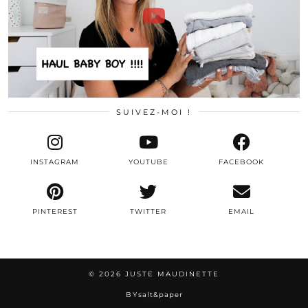
SUIVEZ-MOI !
INSTAGRAM
YOUTUBE
FACEBOOK
PINTEREST
TWITTER
EMAIL
© 2026
JUSTE MAUDINETTE
BY
salt&paper