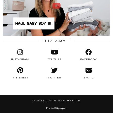
SUIVEZ-MOI !
INSTAGRAM
YOUTUBE
FACEBOOK
PINTEREST
TWITTER
EMAIL
© 2026
JUSTE MAUDINETTE
BY
salt&paper