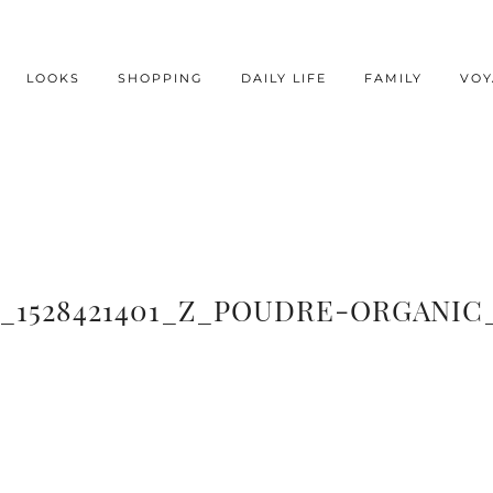
LOOKS
SHOPPING
DAILY LIFE
FAMILY
VOY
9_1528421401_Z_POUDRE-ORGANIC_