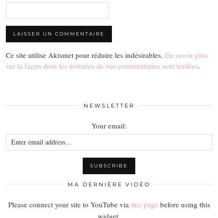
Ce site utilise Akismet pour réduire les indésirables.
En savoir plus
sur la façon dont les données de vos commentaires sont traitées
.
NEWSLETTER
Your email:
MA DERNIÈRE VIDÉO
Please connect your site to YouTube via
this page
before using this
widget.