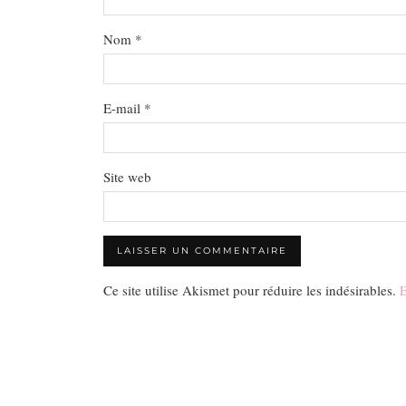
Nom
*
E-mail
*
Site web
Ce site utilise Akismet pour réduire les indésirables.
E