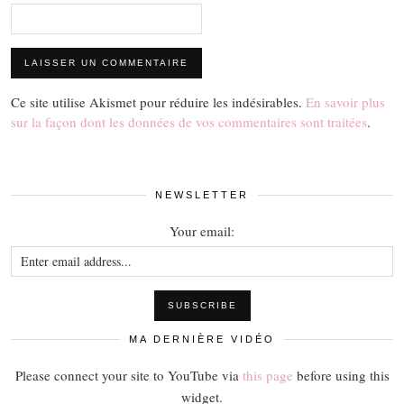
Ce site utilise Akismet pour réduire les indésirables.
En savoir plus
sur la façon dont les données de vos commentaires sont traitées
.
NEWSLETTER
Your email:
MA DERNIÈRE VIDÉO
Please connect your site to YouTube via
this page
before using this
widget.