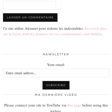
Ce site utilise Akismet pour réduire les indésirables.
En savoir plus
sur la façon dont les données de vos commentaires sont traitées
.
NEWSLETTER
Your email:
MA DERNIÈRE VIDÉO
Please connect your site to YouTube via
this page
before using this
widget.