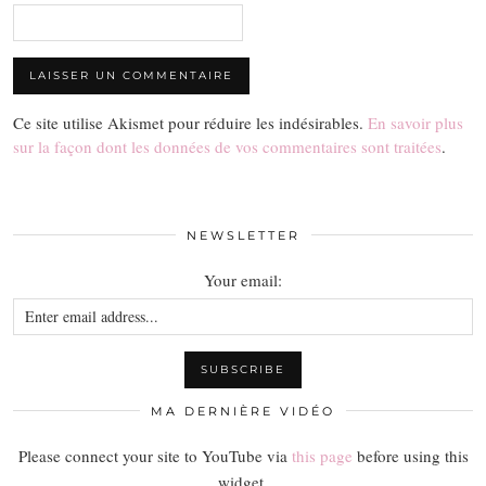
Ce site utilise Akismet pour réduire les indésirables.
En savoir plus
sur la façon dont les données de vos commentaires sont traitées
.
NEWSLETTER
Your email:
MA DERNIÈRE VIDÉO
Please connect your site to YouTube via
this page
before using this
widget.