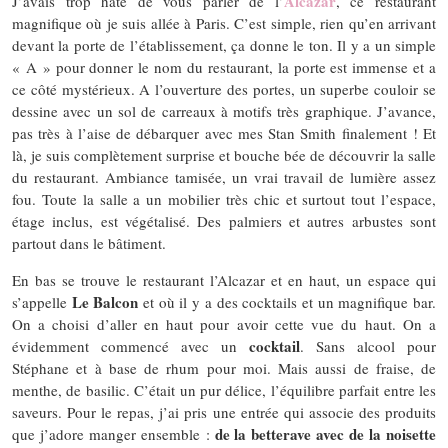
Alcazar
J’avais trop hâte de vous parler de l’
, ce restaurant
magnifique où je suis allée à Paris. C’est simple, rien qu’en arrivant
devant la porte de l’établissement, ça donne le ton. Il y a un simple
« A » pour donner le nom du restaurant, la porte est immense et a
ce côté mystérieux. A l’ouverture des portes, un superbe couloir se
dessine avec un sol de carreaux à motifs très graphique. J’avance,
pas très à l’aise de débarquer avec mes Stan Smith finalement ! Et
là, je suis complètement surprise et bouche bée de découvrir la salle
du restaurant. Ambiance tamisée, un vrai travail de lumière assez
fou. Toute la salle a un mobilier très chic et surtout tout l’espace,
étage inclus, est végétalisé. Des palmiers et autres arbustes sont
partout dans le bâtiment.
En bas se trouve le restaurant l’Alcazar et en haut, un espace qui
Le Balcon
s’appelle
et où il y a des cocktails et un magnifique bar.
On a choisi d’aller en haut pour avoir cette vue du haut. On a
cocktail
évidemment commencé avec un
. Sans alcool pour
Stéphane et à base de rhum pour moi. Mais aussi de fraise, de
menthe, de basilic. C’était un pur délice, l’équilibre parfait entre les
saveurs. Pour le repas, j’ai pris une entrée qui associe des produits
de la betterave avec de la noisette
que j’adore manger ensemble :