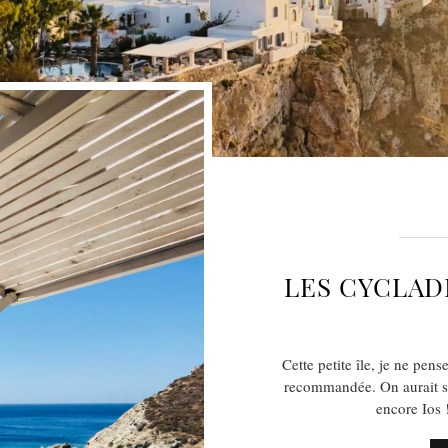
LES CYCLAD
Cette petite île, je ne pens
recommandée. On aurait s
encore Ios