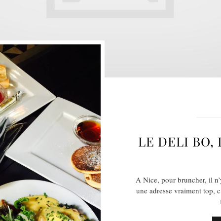
LE DELI BO,
A Nice, pour bruncher, il n’
une adresse vraiment top, c’