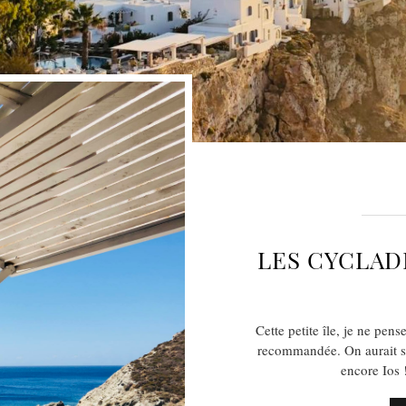
LES CYCLAD
Cette petite île, je ne pens
recommandée. On aurait s
encore Ios