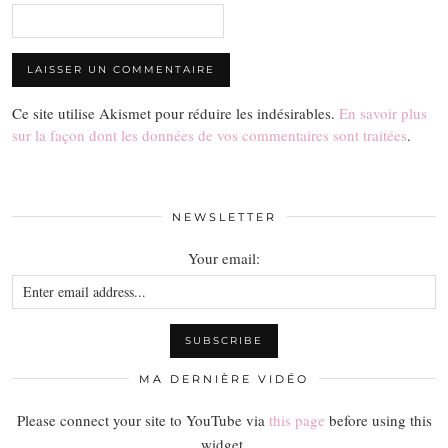
Ce site utilise Akismet pour réduire les indésirables.
En savoir plus
sur la façon dont les données de vos commentaires sont traitées
.
NEWSLETTER
Your email:
MA DERNIÈRE VIDÉO
Please connect your site to YouTube via
this page
before using this
widget.