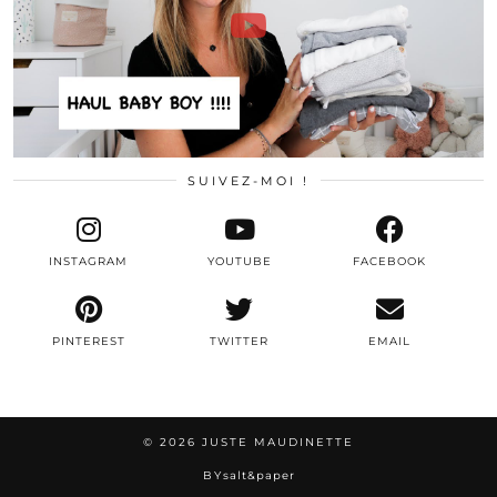
SUIVEZ-MOI !
INSTAGRAM
YOUTUBE
FACEBOOK
PINTEREST
TWITTER
EMAIL
© 2026
JUSTE MAUDINETTE
BY
salt&paper