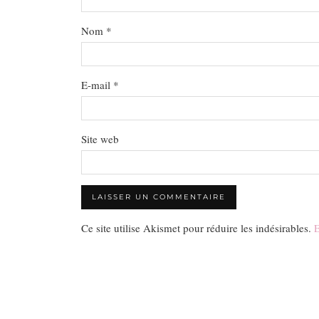
Nom
*
E-mail
*
Site web
Ce site utilise Akismet pour réduire les indésirables.
E