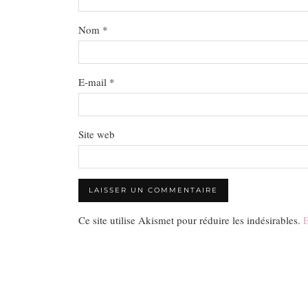
Nom
*
E-mail
*
Site web
Ce site utilise Akismet pour réduire les indésirables.
E