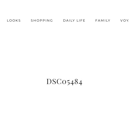
LOOKS
SHOPPING
DAILY LIFE
FAMILY
VOY
DSC05484