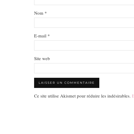
Nom
*
E-mail
*
Site web
Ce site utilise Akismet pour réduire les indésirables.
E