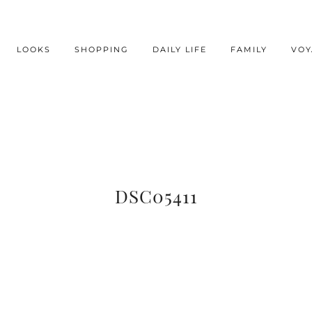
LOOKS
SHOPPING
DAILY LIFE
FAMILY
VOY
DSC05411