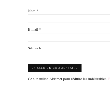
Nom
*
E-mail
*
Site web
Ce site utilise Akismet pour réduire les indésirables.
E