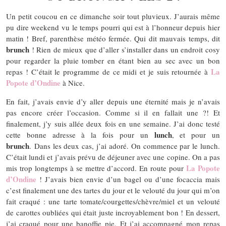
Un petit coucou en ce dimanche soir tout pluvieux. J’aurais même
pu dire weekend vu le temps pourri qui est à l’honneur depuis hier
matin ! Bref, parenthèse météo fermée. Qui dit mauvais temps, dit
brunch
! Rien de mieux que d’aller s’installer dans un endroit cosy
pour regarder la pluie tomber en étant bien au sec avec un bon
La
repas ! C’était le programme de ce midi et je suis retournée à
Popote d’Ondine
à Nice.
En fait, j’avais envie d’y aller depuis une éternité mais je n’avais
pas encore créer l’occasion. Comme si il en fallait une ?! Et
finalement, j’y suis allée deux fois en une semaine. J’ai donc testé
lunch
cette bonne adresse à la fois pour un
, et pour un
brunch
. Dans les deux cas, j’ai adoré. On commence par le lunch.
C’était lundi et j’avais prévu de déjeuner avec une copine. On a pas
La Popote
mis trop longtemps à se mettre d’accord. En route pour
d’Ondine
! J’avais bien envie d’un bagel ou d’une focaccia mais
c’est finalement une des tartes du jour et le velouté du jour qui m’on
fait craqué : une tarte tomate/courgettes/chèvre/miel et un velouté
de carottes oubliées qui était juste incroyablement bon ! En dessert,
j’ai craqué pour une banoffie pie. Et j’ai accompagné mon repas