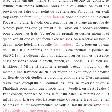
Avec deux enfants, même si on a fait beaucoup de choses, le
rythme reste moins soutenu. Alors pour les Saintes, on avait pas
prévu de les faire d’un point de vue terrestre. Par contre, on avait
une journée bateau
trop envie de faire
, donc on s’est dit que c’était
l’occasion d’aller les voir. On a rencontré sur la plage un groupe de
6 potes parisiens que ça tentait aussi, alors on a booké ensemble
pour grouper les frais. Vu qu’on s’y prenait au dernier moment et
qu’on voulait que ce soit facile avec les kids, on a réservé au loueur
Atmosphere
devant notre hôtel. Il s’appelle
. On a loué un bateau
de 11m à 8 + 2 enfants, pour 1300€. Cela incluait la journée de
9h30 à 18h, le déjeuner dans un restaurant sur les Saintes, l’essence
et les boissons à bord (planteur, punch, eau, sodas …). Et bien sûr,
le skipper ! Même si Steph a le permis bateau, il s’agit tout de
même d’une traversée de 2h aller-retour, on avait envie de profiter
au lieu de devoir étudier le parcours, conduire etc. C’est rassurant
d’être avec quelqu’un qui connait les lieux, la traversée et qui a
l’habitude pour savoir quels spots faire ! Verdict, on s’est régalés !
Petit conseil, pour les Saintes, il faut un bateau a minima de 8-10
mètres pour la traversée. La zone entre Capesterre Belle-Eau et les
mes
Saintes est plutôt mouvementée. Je vous ai fait un article avec
10 conseils pour une journée bateau avec un bébé
.